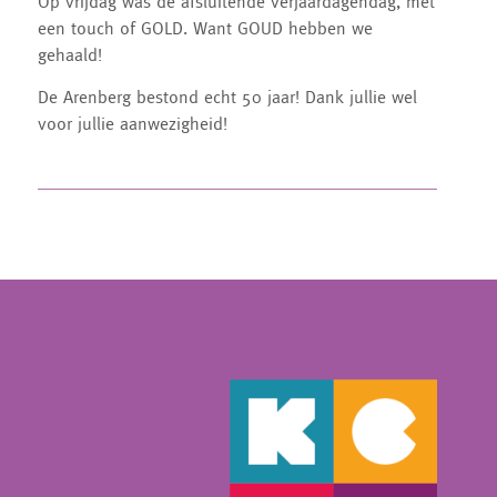
Op vrijdag was de afsluitende verjaardagendag, met
een touch of GOLD. Want GOUD hebben we
gehaald!
De Arenberg bestond echt 50 jaar! Dank jullie wel
voor jullie aanwezigheid!
contact