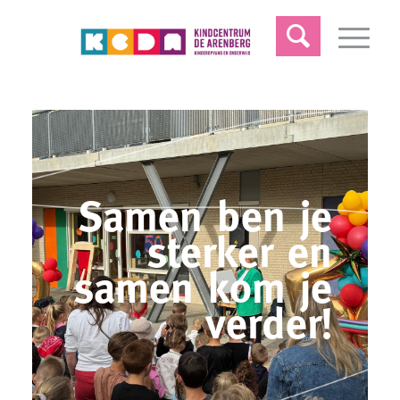
Samen ben je
sterker en
samen kom je
verder!